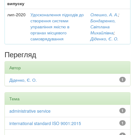
випуску
лип-2020
Удосконалення підходів до
Олешко, А. А.
;
створення системи
Бондаренко,
управління якістю в
Світлана
органах місцевого
Михайлівна
;
самоврядування
Діденко, Є. О.
Перегляд
Автор
Діденко, Є. О.
1
Тема
administrative service
1
international standard ISO 9001:2015
1