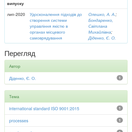
випуску
лип-2020
Удосконалення підходів до
Олешко, А. А.
;
створення системи
Бондаренко,
управління якістю в
Світлана
органах місцевого
Михайлівна
;
самоврядування
Діденко, Є. О.
Перегляд
Автор
Діденко, Є. О.
1
Тема
international standard ISO 9001:2015
1
processes
1