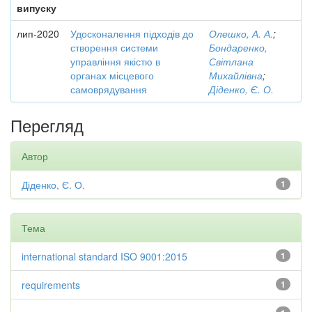
випуску
лип-2020
Удосконалення підходів до
Олешко, А. А.
;
створення системи
Бондаренко,
управління якістю в
Світлана
органах місцевого
Михайлівна
;
самоврядування
Діденко, Є. О.
Перегляд
Автор
Діденко, Є. О.
1
Тема
international standard ISO 9001:2015
1
requirements
1