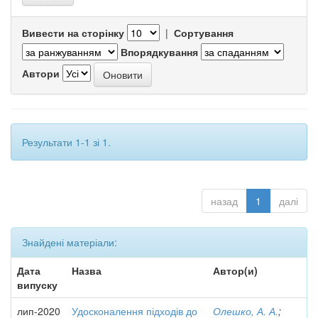
Вивести на сторінку
|
Сортування
Впорядкування
Автори
Результати 1-1 зі 1.
назад
1
далі
Знайдені матеріали:
Дата
Назва
Автор(и)
випуску
лип-2020
Удосконалення підходів до
Олешко, А. А.
;