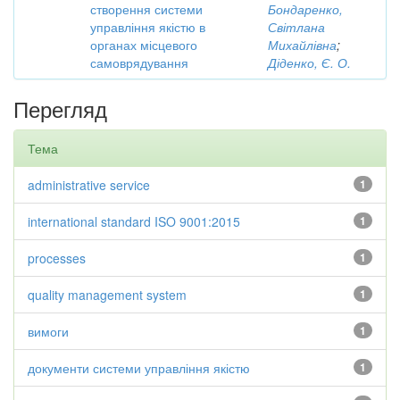
створення системи
Бондаренко,
управління якістю в
Світлана
органах місцевого
Михайлівна
;
самоврядування
Діденко, Є. О.
Перегляд
Тема
administrative service
1
international standard ISO 9001:2015
1
processes
1
quality management system
1
вимоги
1
документи системи управління якістю
1