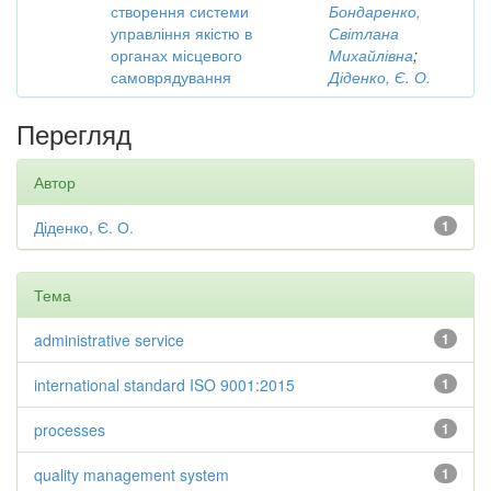
створення системи
Бондаренко,
управління якістю в
Світлана
органах місцевого
Михайлівна
;
самоврядування
Діденко, Є. О.
Перегляд
Автор
Діденко, Є. О.
1
Тема
administrative service
1
international standard ISO 9001:2015
1
processes
1
quality management system
1