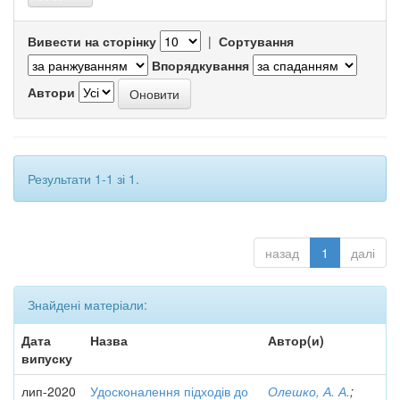
Вивести на сторінку
|
Сортування
Впорядкування
Автори
Результати 1-1 зі 1.
назад
1
далі
Знайдені матеріали:
Дата
Назва
Автор(и)
випуску
лип-2020
Удосконалення підходів до
Олешко, А. А.
;