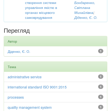
створення системи
Бондаренко,
управління якістю в
Світлана
органах місцевого
Михайлівна
;
самоврядування
Діденко, Є. О.
Перегляд
Автор
Діденко, Є. О.
1
Тема
administrative service
1
international standard ISO 9001:2015
1
processes
1
quality management system
1