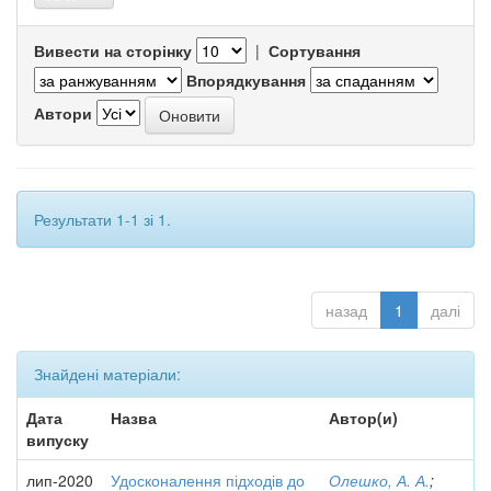
Вивести на сторінку
|
Сортування
Впорядкування
Автори
Результати 1-1 зі 1.
назад
1
далі
Знайдені матеріали:
Дата
Назва
Автор(и)
випуску
лип-2020
Удосконалення підходів до
Олешко, А. А.
;