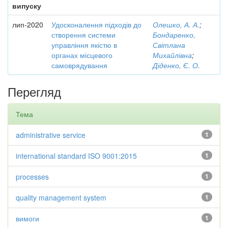
випуску
лип-2020
Удосконалення підходів до
Олешко, А. А.
;
створення системи
Бондаренко,
управління якістю в
Світлана
органах місцевого
Михайлівна
;
самоврядування
Діденко, Є. О.
Перегляд
Тема
administrative service
1
international standard ISO 9001:2015
1
processes
1
quality management system
1
вимоги
1