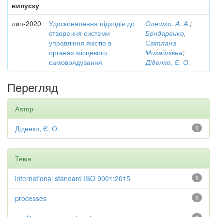
випуску
лип-2020
Удосконалення підходів до
Олешко, А. А.
;
створення системи
Бондаренко,
управління якістю в
Світлана
органах місцевого
Михайлівна
;
самоврядування
Діденко, Є. О.
Перегляд
Автор
Діденко, Є. О.
1
Тема
international standard ISO 9001:2015
1
processes
1