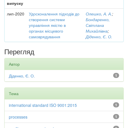
випуску
лип-2020
Удосконалення підходів до
Олешко, А. А.
;
створення системи
Бондаренко,
управління якістю в
Світлана
органах місцевого
Михайлівна
;
самоврядування
Діденко, Є. О.
Перегляд
Автор
Діденко, Є. О.
1
Тема
international standard ISO 9001:2015
1
processes
1