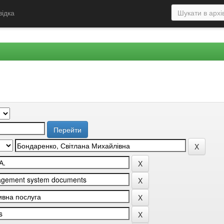
відка