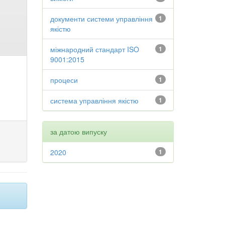
документи системи управління
1
якістю
міжнародний стандарт ISO
1
9001:2015
процеси
1
система управління якістю
1
за датою випуску
2020
1