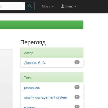
Мова
Вхід:
Перегляд
Автор
Діденко, Є. О.
1
Тема
processes
1
quality management system
1
вимоги
1