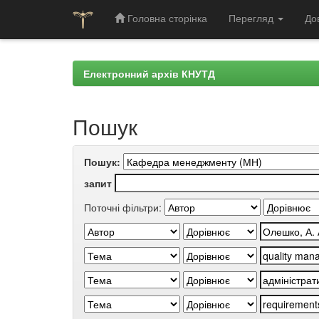
Головна сторінка
Перегляд
До
Skip
navigation
Електронний архів КНУТД
Пошук
Пошук:
запит
Поточні фільтри: