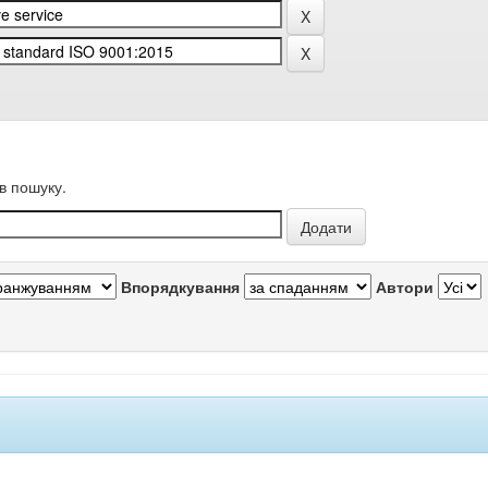
в пошуку.
Впорядкування
Автори