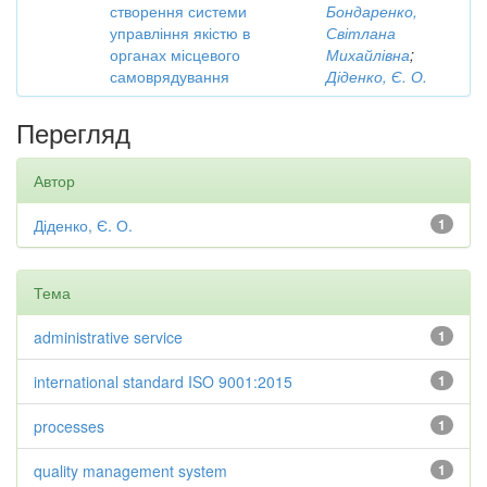
створення системи
Бондаренко,
управління якістю в
Світлана
органах місцевого
Михайлівна
;
самоврядування
Діденко, Є. О.
Перегляд
Автор
Діденко, Є. О.
1
Тема
administrative service
1
international standard ISO 9001:2015
1
processes
1
quality management system
1