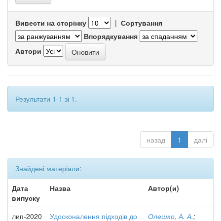
Вивести на сторінку
|
Сортування
Впорядкування
Автори
Результати 1-1 зі 1.
назад
1
далі
Знайдені матеріали:
Дата
Назва
Автор(и)
випуску
лип-2020
Удосконалення підходів до
Олешко, А. А.
;