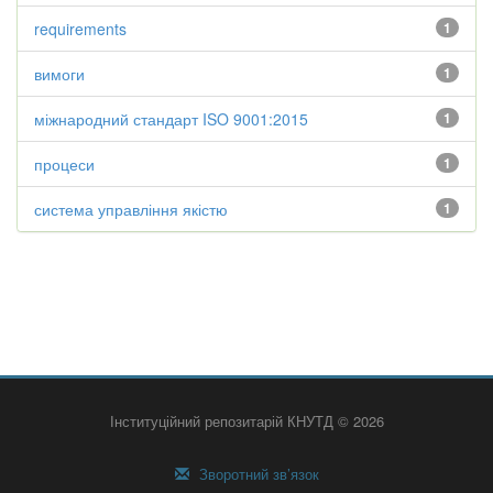
requirements
1
вимоги
1
міжнародний стандарт ISO 9001:2015
1
процеси
1
система управління якістю
1
Інституційний репозитарій КНУТД © 2026
Зворотний зв’язок