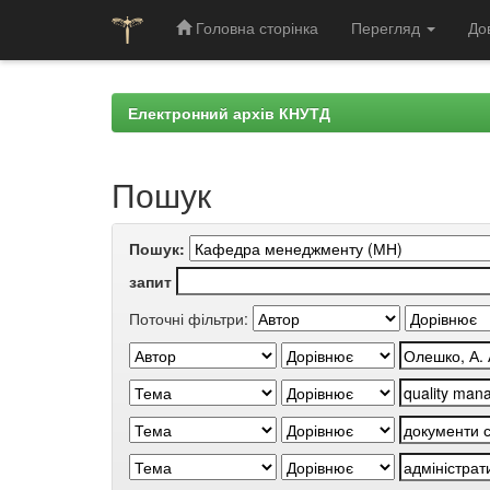
Головна сторінка
Перегляд
До
Skip
navigation
Електронний архів КНУТД
Пошук
Пошук:
запит
Поточні фільтри: