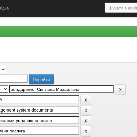
відка