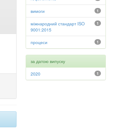
вимоги
1
міжнародний стандарт ISO
1
9001:2015
процеси
1
за датою випуску
2020
1