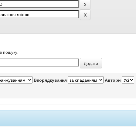
в пошуку.
Впорядкування
Автори