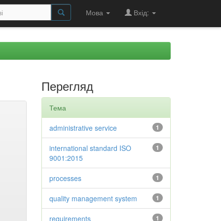
Мова
Вхід:
Перегляд
Тема
administrative service
1
international standard ISO
1
9001:2015
processes
1
quality management system
1
requirements
1