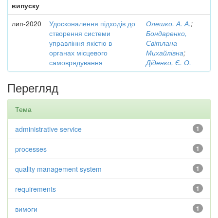
випуску
лип-2020
Удосконалення підходів до
Олешко, А. А.
;
створення системи
Бондаренко,
управління якістю в
Світлана
органах місцевого
Михайлівна
;
самоврядування
Діденко, Є. О.
Перегляд
Тема
administrative service
1
processes
1
quality management system
1
requirements
1
вимоги
1