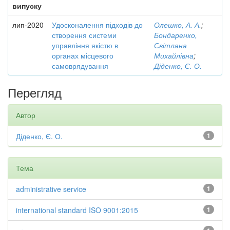
випуску
лип-2020
Удосконалення підходів до
Олешко, А. А.
;
створення системи
Бондаренко,
управління якістю в
Світлана
органах місцевого
Михайлівна
;
самоврядування
Діденко, Є. О.
Перегляд
Автор
Діденко, Є. О.
1
Тема
administrative service
1
international standard ISO 9001:2015
1