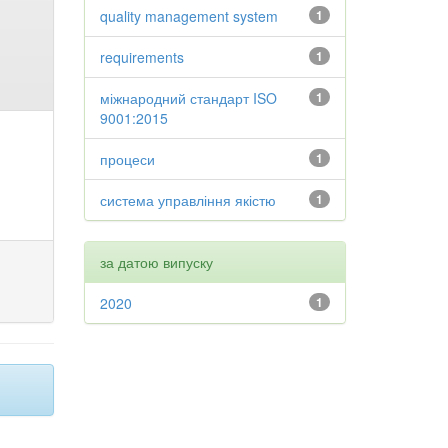
quality management system
1
requirements
1
міжнародний стандарт ISO
1
9001:2015
процеси
1
система управління якістю
1
за датою випуску
2020
1