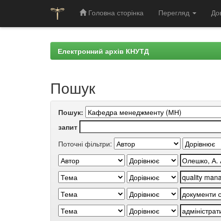
Головна сторінка
Перегляд
До
Skip
navigation
Електронний архів КНУТД
Пошук
Пошук:
запит
Поточні фільтри: