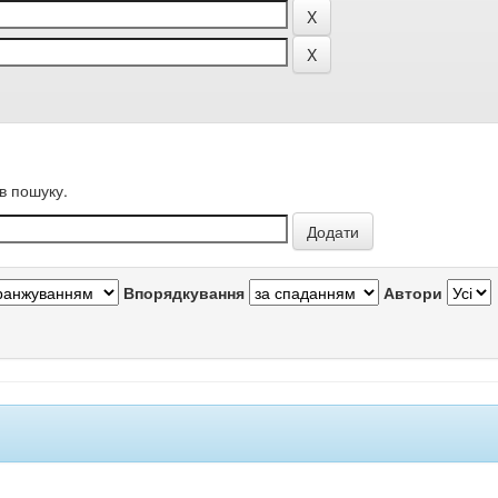
в пошуку.
Впорядкування
Автори