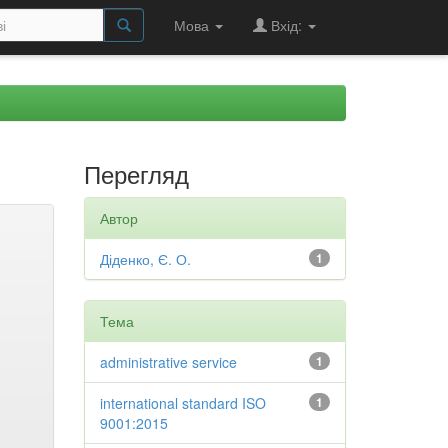
Мова
Вхід:
Перегляд
Автор
Діденко, Є. О.
1
Тема
administrative service
1
international standard ISO
1
9001:2015