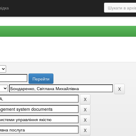
відка