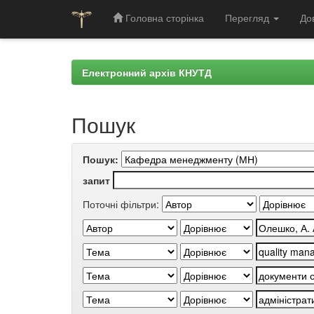
Головна сторінка
Перегляд
До
Skip
navigation
Електронний архів КНУТД
Пошук
Пошук:
запит
Поточні фільтри: