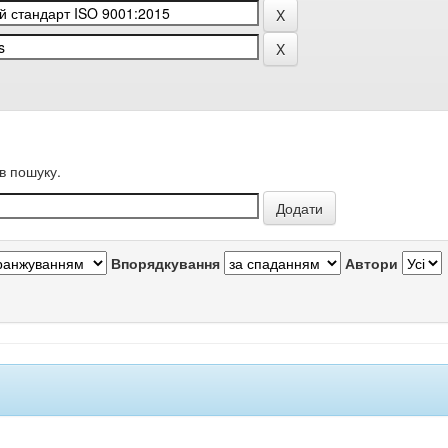
в пошуку.
Впорядкування
Автори