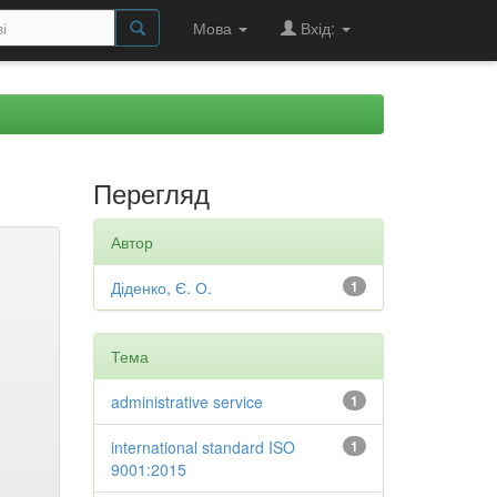
Мова
Вхід:
Перегляд
Автор
Діденко, Є. О.
1
Тема
administrative service
1
international standard ISO
1
9001:2015