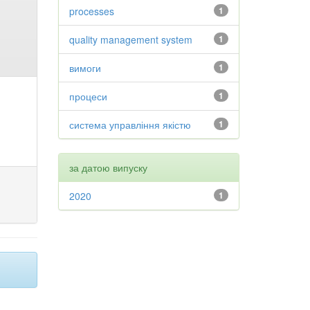
processes
1
quality management system
1
вимоги
1
процеси
1
система управління якістю
1
за датою випуску
2020
1