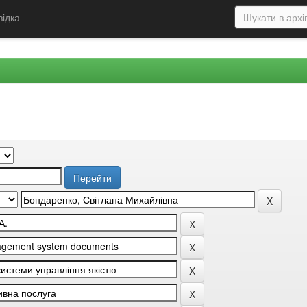
відка