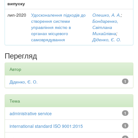
випуску
лип-2020
Удосконалення підходів до
Олешко, А. А.
;
створення системи
Бондаренко,
управління якістю в
Світлана
органах місцевого
Михайлівна
;
самоврядування
Діденко, Є. О.
Перегляд
Автор
Діденко, Є. О.
1
Тема
administrative service
1
international standard ISO 9001:2015
1