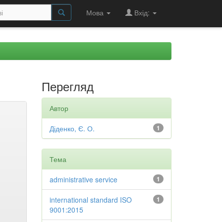
Мова
Вхід:
Перегляд
Автор
Діденко, Є. О.
1
Тема
administrative service
1
international standard ISO
1
9001:2015