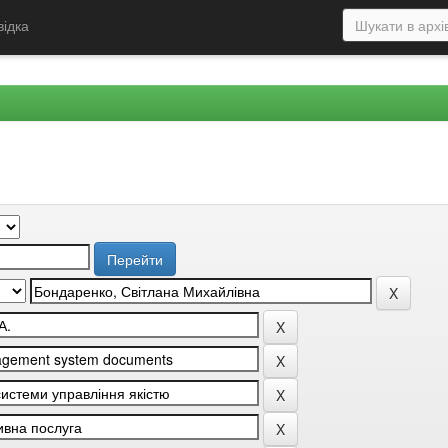
відка