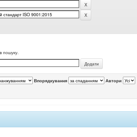
в пошуку.
Впорядкування
Автори