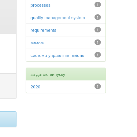
processes
1
quality management system
1
requirements
1
вимоги
1
система управління якістю
1
за датою випуску
2020
1