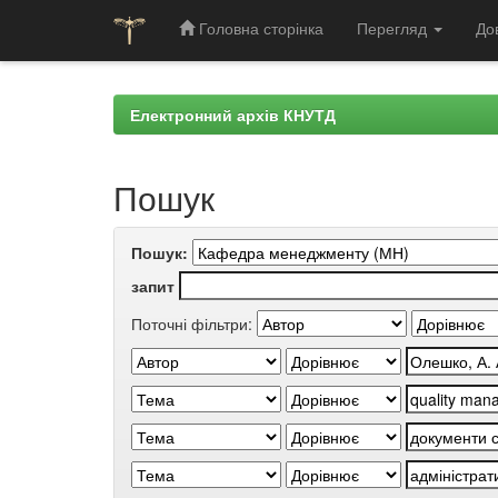
Головна сторінка
Перегляд
До
Skip
navigation
Електронний архів КНУТД
Пошук
Пошук:
запит
Поточні фільтри: