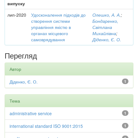
випуску
лип-2020
Удосконалення підходів до
Олешко, А. А.
;
створення системи
Бондаренко,
управління якістю в
Світлана
органах місцевого
Михайлівна
;
самоврядування
Діденко, Є. О.
Перегляд
Автор
Діденко, Є. О.
1
Тема
administrative service
1
international standard ISO 9001:2015
1