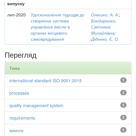
випуску
лип-2020
Удосконалення підходів до
Олешко, А. А.
;
створення системи
Бондаренко,
управління якістю в
Світлана
органах місцевого
Михайлівна
;
самоврядування
Діденко, Є. О.
Перегляд
Тема
international standard ISO 9001:2015
1
processes
1
quality management system
1
requirements
1
вимоги
1