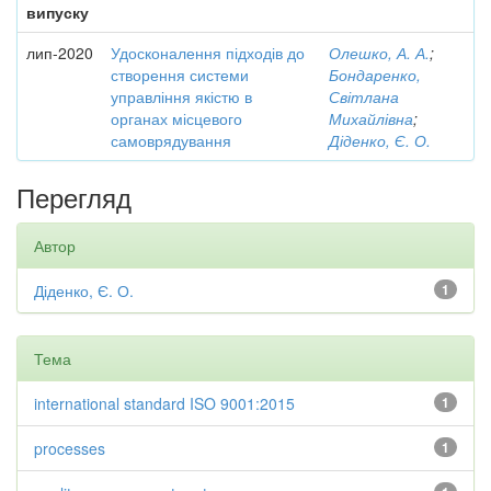
випуску
лип-2020
Удосконалення підходів до
Олешко, А. А.
;
створення системи
Бондаренко,
управління якістю в
Світлана
органах місцевого
Михайлівна
;
самоврядування
Діденко, Є. О.
Перегляд
Автор
Діденко, Є. О.
1
Тема
international standard ISO 9001:2015
1
processes
1