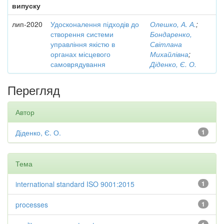
випуску
лип-2020
Удосконалення підходів до
Олешко, А. А.
;
створення системи
Бондаренко,
управління якістю в
Світлана
органах місцевого
Михайлівна
;
самоврядування
Діденко, Є. О.
Перегляд
Автор
Діденко, Є. О.
1
Тема
international standard ISO 9001:2015
1
processes
1