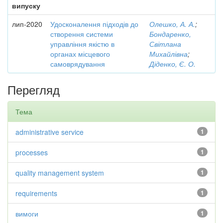
випуску
лип-2020
Удосконалення підходів до
Олешко, А. А.
;
створення системи
Бондаренко,
управління якістю в
Світлана
органах місцевого
Михайлівна
;
самоврядування
Діденко, Є. О.
Перегляд
Тема
administrative service
1
processes
1
quality management system
1
requirements
1
вимоги
1