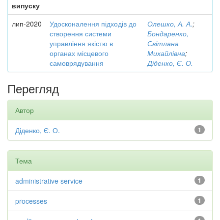
випуску
лип-2020
Удосконалення підходів до
Олешко, А. А.
;
створення системи
Бондаренко,
управління якістю в
Світлана
органах місцевого
Михайлівна
;
самоврядування
Діденко, Є. О.
Перегляд
Автор
Діденко, Є. О.
1
Тема
administrative service
1
processes
1