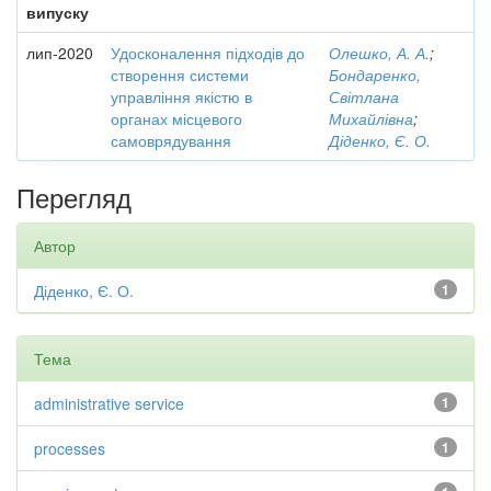
випуску
лип-2020
Удосконалення підходів до
Олешко, А. А.
;
створення системи
Бондаренко,
управління якістю в
Світлана
органах місцевого
Михайлівна
;
самоврядування
Діденко, Є. О.
Перегляд
Автор
Діденко, Є. О.
1
Тема
administrative service
1
processes
1