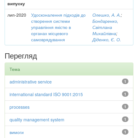
випуску
лип-2020
Удосконалення підходів до
Олешко, А. А.
;
створення системи
Бондаренко,
управління якістю в
Світлана
органах місцевого
Михайлівна
;
самоврядування
Діденко, Є. О.
Перегляд
Тема
administrative service
1
international standard ISO 9001:2015
1
processes
1
quality management system
1
вимоги
1