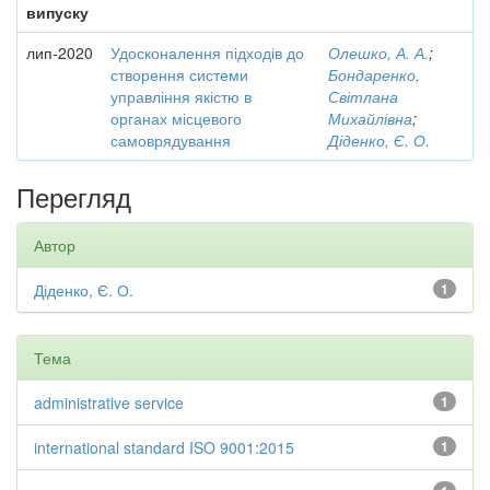
випуску
лип-2020
Удосконалення підходів до
Олешко, А. А.
;
створення системи
Бондаренко,
управління якістю в
Світлана
органах місцевого
Михайлівна
;
самоврядування
Діденко, Є. О.
Перегляд
Автор
Діденко, Є. О.
1
Тема
administrative service
1
international standard ISO 9001:2015
1