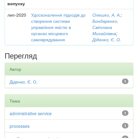
випуску
лип-2020
Удосконалення підходів до
Олешко, А. А.
;
створення системи
Бондаренко,
управління якістю в
Світлана
органах місцевого
Михайлівна
;
самоврядування
Діденко, Є. О.
Перегляд
Автор
Діденко, Є. О.
1
Тема
administrative service
1
processes
1