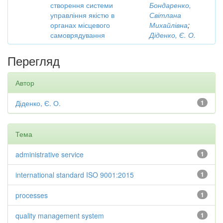
створення системи
Бондаренко,
управління якістю в
Світлана
органах місцевого
Михайлівна
;
самоврядування
Діденко, Є. О.
Перегляд
Автор
Діденко, Є. О.
1
Тема
administrative service
1
international standard ISO 9001:2015
1
processes
1
quality management system
1