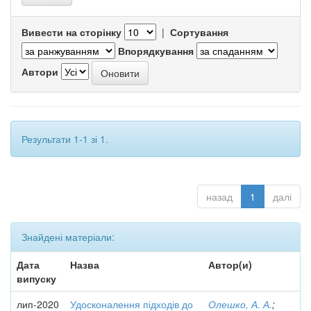
Вивести на сторінку
|
Сортування
Впорядкування
Автори
Результати 1-1 зі 1.
назад
1
далі
Знайдені матеріали:
Дата
Назва
Автор(и)
випуску
лип-2020
Удосконалення підходів до
Олешко, А. А.
;