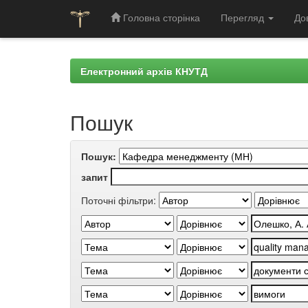
Головна сторінка
Перегляд
До
Skip
navigation
Електронний архів КНУТД
Пошук
Пошук:
запит
Поточні фільтри: