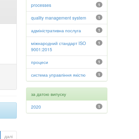
processes
1
quality management system
1
адміністративна послуга
1
міжнародний стандарт ISO
1
9001:2015
процеси
1
система управління якістю
1
за датою випуску
2020
1
далі