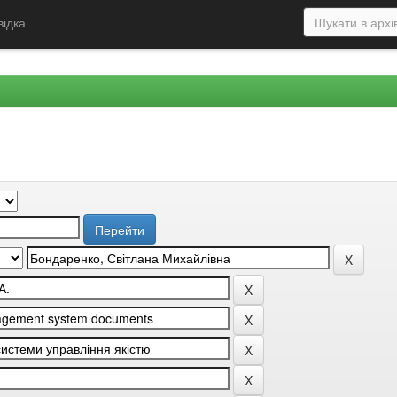
відка