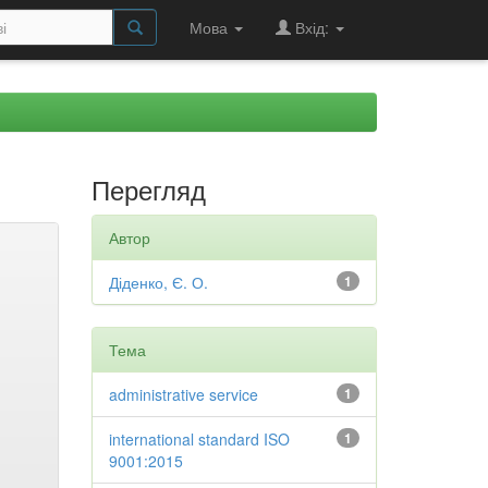
Мова
Вхід:
Перегляд
Автор
Діденко, Є. О.
1
Тема
administrative service
1
international standard ISO
1
9001:2015