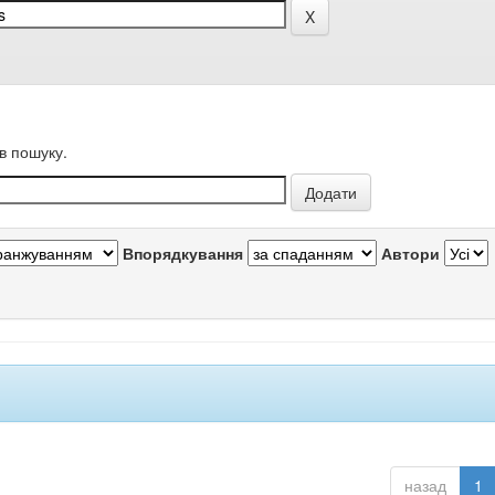
в пошуку.
Впорядкування
Автори
назад
1