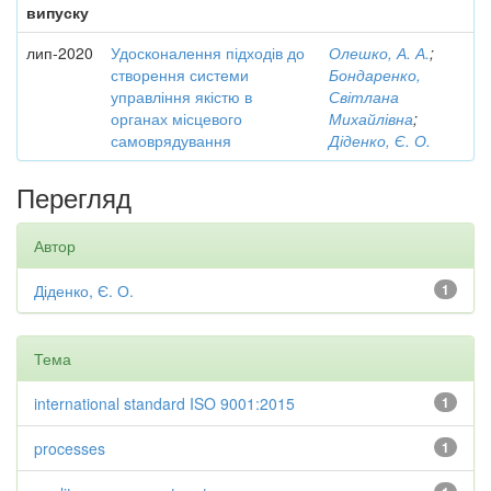
випуску
лип-2020
Удосконалення підходів до
Олешко, А. А.
;
створення системи
Бондаренко,
управління якістю в
Світлана
органах місцевого
Михайлівна
;
самоврядування
Діденко, Є. О.
Перегляд
Автор
Діденко, Є. О.
1
Тема
international standard ISO 9001:2015
1
processes
1