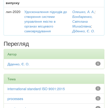
випуску
лип-2020
Удосконалення підходів до
Олешко, А. А.
;
створення системи
Бондаренко,
управління якістю в
Світлана
органах місцевого
Михайлівна
;
самоврядування
Діденко, Є. О.
Перегляд
Автор
Діденко, Є. О.
1
Тема
international standard ISO 9001:2015
1
processes
1