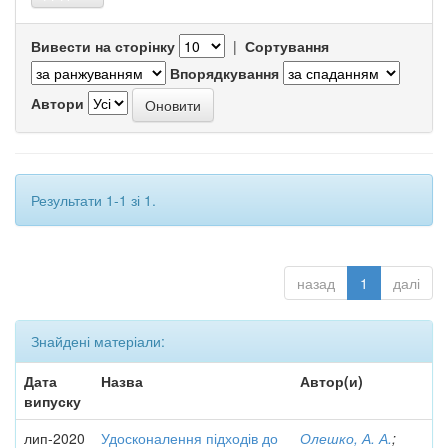
Вивести на сторінку
|
Сортування
Впорядкування
Автори
Результати 1-1 зі 1.
назад
1
далі
Знайдені матеріали:
Дата
Назва
Автор(и)
випуску
лип-2020
Удосконалення підходів до
Олешко, А. А.
;