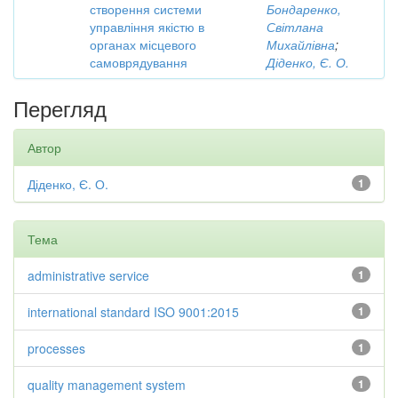
створення системи
Бондаренко,
управління якістю в
Світлана
органах місцевого
Михайлівна
;
самоврядування
Діденко, Є. О.
Перегляд
Автор
Діденко, Є. О.
1
Тема
administrative service
1
international standard ISO 9001:2015
1
processes
1
quality management system
1