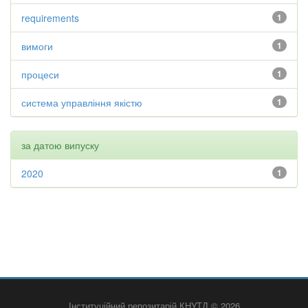
requirements
1
вимоги
1
процеси
1
система управління якістю
1
за датою випуску
2020
1
Інституційний репозитарій КНУТД © 2026