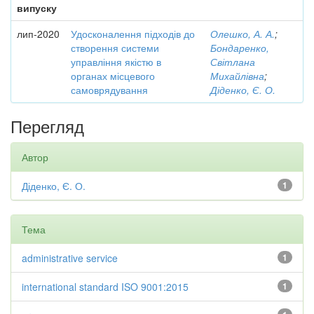
випуску
лип-2020
Удосконалення підходів до
Олешко, А. А.
;
створення системи
Бондаренко,
управління якістю в
Світлана
органах місцевого
Михайлівна
;
самоврядування
Діденко, Є. О.
Перегляд
Автор
Діденко, Є. О.
1
Тема
administrative service
1
international standard ISO 9001:2015
1