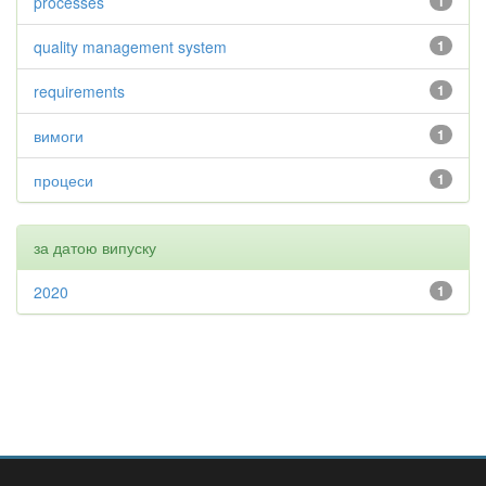
processes
1
quality management system
1
requirements
1
вимоги
1
процеси
1
за датою випуску
2020
1