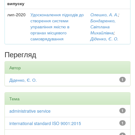
випуску
лип-2020
Удосконалення підходів до
Олешко, А. А.
;
створення системи
Бондаренко,
управління якістю в
Світлана
органах місцевого
Михайлівна
;
самоврядування
Діденко, Є. О.
Перегляд
Автор
Діденко, Є. О.
1
Тема
administrative service
1
international standard ISO 9001:2015
1