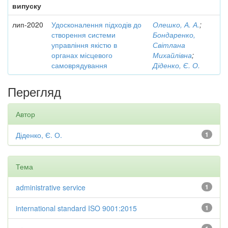
випуску
лип-2020
Удосконалення підходів до
Олешко, А. А.
;
створення системи
Бондаренко,
управління якістю в
Світлана
органах місцевого
Михайлівна
;
самоврядування
Діденко, Є. О.
Перегляд
Автор
Діденко, Є. О.
1
Тема
administrative service
1
international standard ISO 9001:2015
1