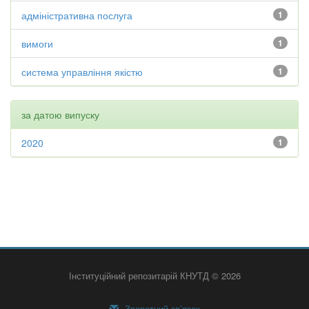
адміністративна послуга
1
вимоги
1
система управління якістю
1
за датою випуску
2020
1
Інституційний репозитарій КНУТД © 2026
Зворотний зв’язок