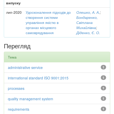
випуску
лип-2020
Удосконалення підходів до
Олешко, А. А.
;
створення системи
Бондаренко,
управління якістю в
Світлана
органах місцевого
Михайлівна
;
самоврядування
Діденко, Є. О.
Перегляд
Тема
administrative service
1
international standard ISO 9001:2015
1
processes
1
quality management system
1
requirements
1