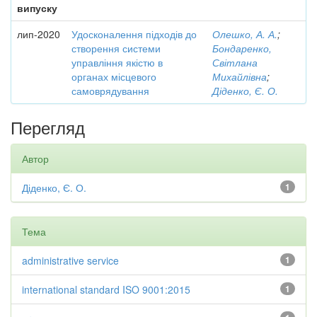
випуску
лип-2020
Удосконалення підходів до
Олешко, А. А.
;
створення системи
Бондаренко,
управління якістю в
Світлана
органах місцевого
Михайлівна
;
самоврядування
Діденко, Є. О.
Перегляд
Автор
Діденко, Є. О.
1
Тема
administrative service
1
international standard ISO 9001:2015
1