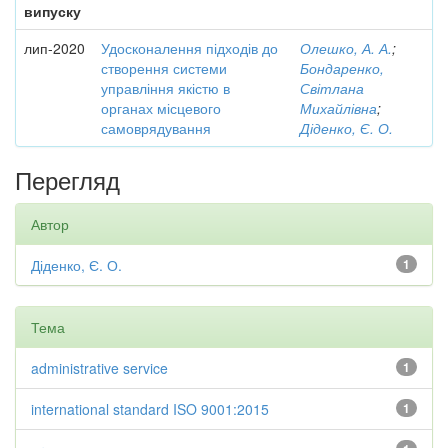
випуску
лип-2020
Удосконалення підходів до
Олешко, А. А.
;
створення системи
Бондаренко,
управління якістю в
Світлана
органах місцевого
Михайлівна
;
самоврядування
Діденко, Є. О.
Перегляд
Автор
Діденко, Є. О.
1
Тема
administrative service
1
international standard ISO 9001:2015
1