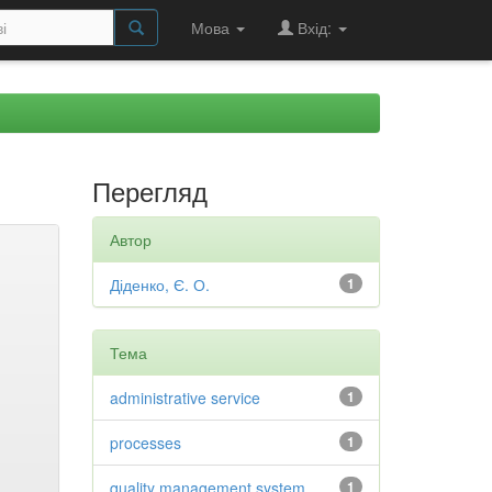
Мова
Вхід:
Перегляд
Автор
Діденко, Є. О.
1
Тема
administrative service
1
processes
1
quality management system
1