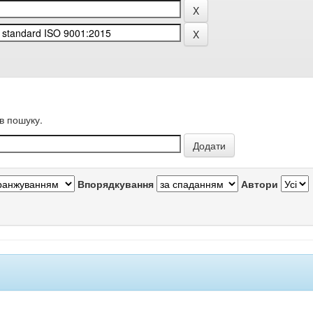
в пошуку.
Впорядкування
Автори