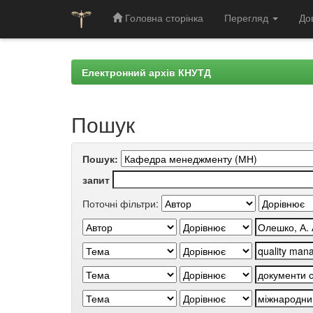
Головна сторінка
Перегляд
До
Skip
navigation
Електронний архів КНУТД
Пошук
Пошук:
запит
Поточні фільтри: