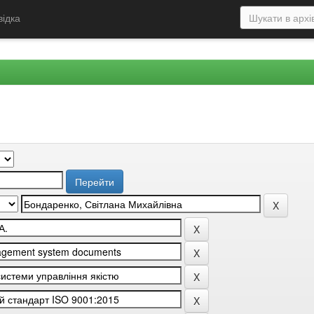
відка