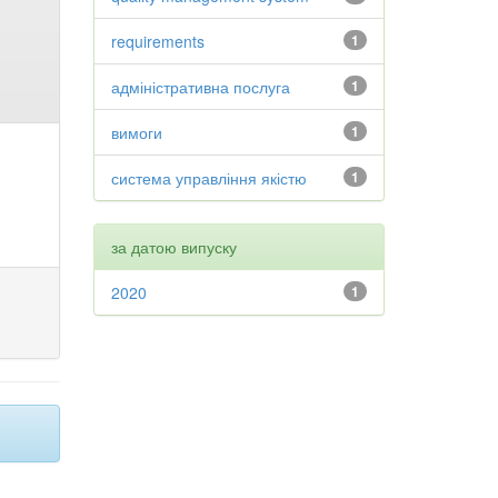
requirements
1
адміністративна послуга
1
вимоги
1
система управління якістю
1
за датою випуску
2020
1