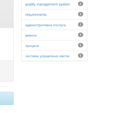
quality management system
1
requirements
1
адміністративна послуга
1
вимоги
1
процеси
1
система управління якістю
1