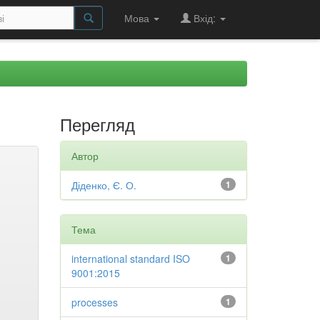
Мова
Вхід:
Перегляд
Автор
Діденко, Є. О.
1
Тема
international standard ISO
1
9001:2015
processes
1