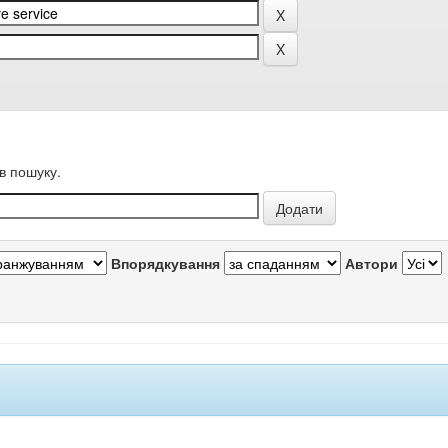
в пошуку.
Впорядкування
Автори