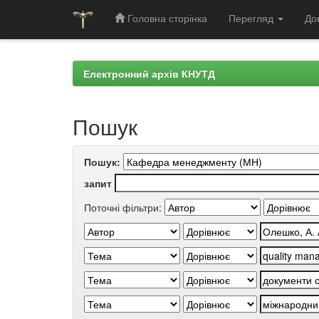
Головна сторінка
Перегляд
До
Skip
navigation
Електронний архів КНУТД
Пошук
Пошук:
запит
Поточні фільтри: