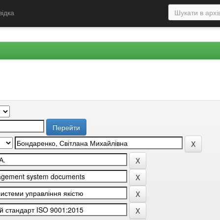
відка