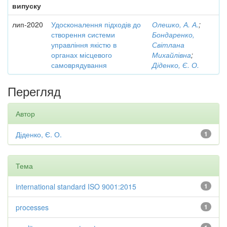
випуску
лип-2020
Удосконалення підходів до
Олешко, А. А.
;
створення системи
Бондаренко,
управління якістю в
Світлана
органах місцевого
Михайлівна
;
самоврядування
Діденко, Є. О.
Перегляд
Автор
Діденко, Є. О.
1
Тема
international standard ISO 9001:2015
1
processes
1