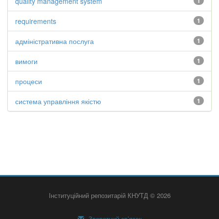
quality management system
1
requirements
1
адміністративна послуга
1
вимоги
1
процеси
1
система управління якістю
1
Інституційний репозитарій КНУТД © 2026
Зворотний зв’язок