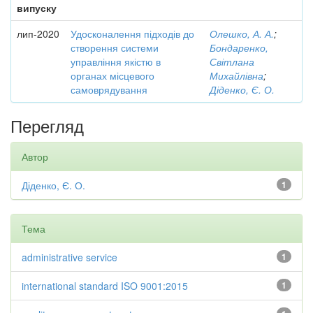
випуску
лип-2020
Удосконалення підходів до
Олешко, А. А.
;
створення системи
Бондаренко,
управління якістю в
Світлана
органах місцевого
Михайлівна
;
самоврядування
Діденко, Є. О.
Перегляд
Автор
Діденко, Є. О.
1
Тема
administrative service
1
international standard ISO 9001:2015
1