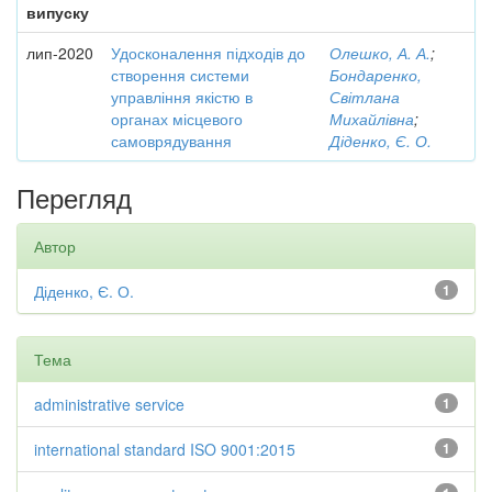
випуску
лип-2020
Удосконалення підходів до
Олешко, А. А.
;
створення системи
Бондаренко,
управління якістю в
Світлана
органах місцевого
Михайлівна
;
самоврядування
Діденко, Є. О.
Перегляд
Автор
Діденко, Є. О.
1
Тема
administrative service
1
international standard ISO 9001:2015
1