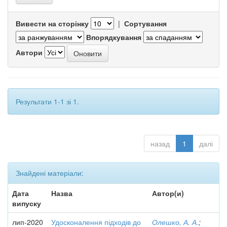
Вивести на сторінку
|
Сортування
Впорядкування
Автори
Результати 1-1 зі 1.
назад
1
далі
Знайдені матеріали:
Дата
Назва
Автор(и)
випуску
лип-2020
Удосконалення підходів до
Олешко, А. А.
;