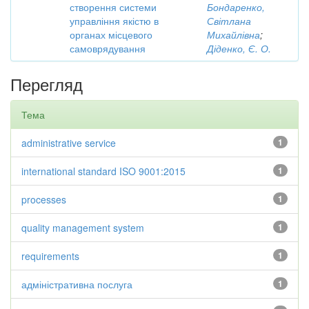
створення системи
Бондаренко,
управління якістю в
Світлана
органах місцевого
Михайлівна
;
самоврядування
Діденко, Є. О.
Перегляд
Тема
administrative service
1
international standard ISO 9001:2015
1
processes
1
quality management system
1
requirements
1
адміністративна послуга
1