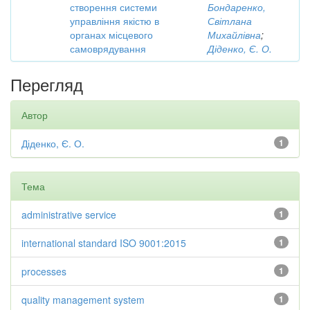
створення системи
Бондаренко,
управління якістю в
Світлана
органах місцевого
Михайлівна
;
самоврядування
Діденко, Є. О.
Перегляд
Автор
Діденко, Є. О.
1
Тема
administrative service
1
international standard ISO 9001:2015
1
processes
1
quality management system
1