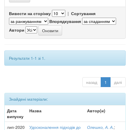
Вивести на сторінку
|
Сортування
Впорядкування
Автори
Результати 1-1 зі 1.
назад
1
далі
Знайдені матеріали:
Дата
Назва
Автор(и)
випуску
лип-2020
Удосконалення підходів до
Олешко, А. А.
;