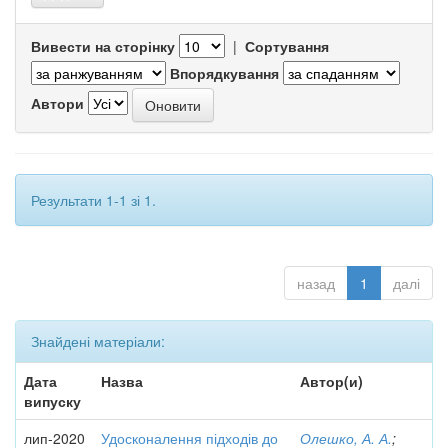
Вивести на сторінку
|
Сортування
Впорядкування
Автори
Результати 1-1 зі 1.
назад
1
далі
Знайдені матеріали:
Дата
Назва
Автор(и)
випуску
лип-2020
Удосконалення підходів до
Олешко, А. А.
;