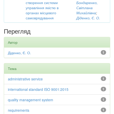
створення системи
Бондаренко,
управління якістю в
Світлана
органах місцевого
Михайлівна
;
самоврядування
Діденко, Є. О.
Перегляд
Автор
Діденко, Є. О.
1
Тема
administrative service
1
international standard ISO 9001:2015
1
quality management system
1
requirements
1