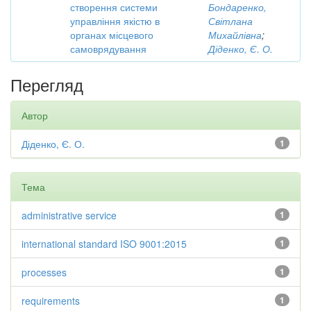
створення системи
Бондаренко,
управління якістю в
Світлана
органах місцевого
Михайлівна
;
самоврядування
Діденко, Є. О.
Перегляд
Автор
Діденко, Є. О.
1
Тема
administrative service
1
international standard ISO 9001:2015
1
processes
1
requirements
1