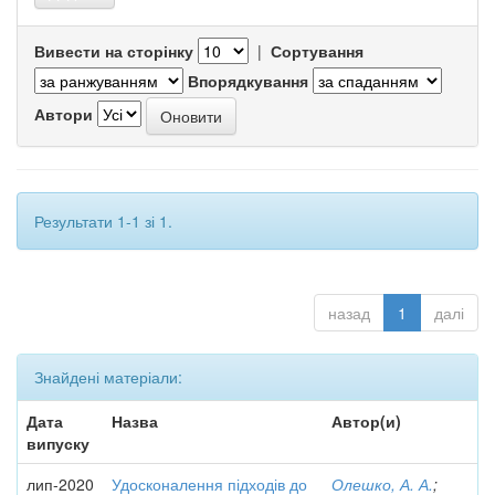
Вивести на сторінку
|
Сортування
Впорядкування
Автори
Результати 1-1 зі 1.
назад
1
далі
Знайдені матеріали:
Дата
Назва
Автор(и)
випуску
лип-2020
Удосконалення підходів до
Олешко, А. А.
;