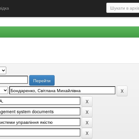
відка