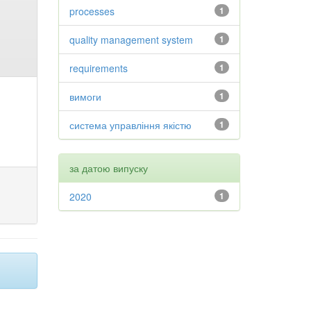
processes
1
quality management system
1
requirements
1
вимоги
1
система управління якістю
1
за датою випуску
2020
1