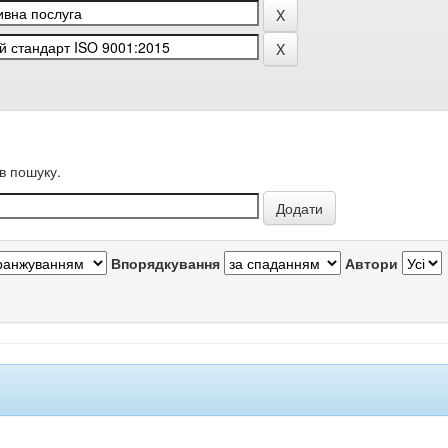
в пошуку.
Впорядкування
Автори