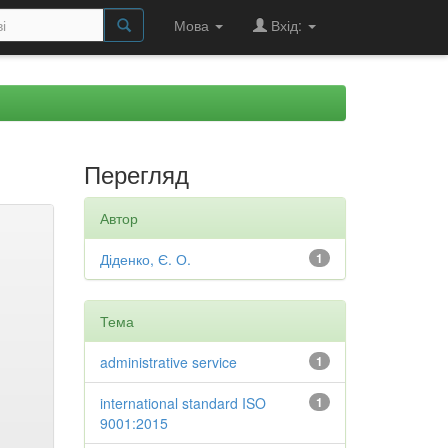
Мова
Вхід:
Перегляд
Автор
Діденко, Є. О.
1
Тема
administrative service
1
international standard ISO
1
9001:2015