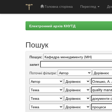
Головна сторінка
Перегляд
До
Skip
navigation
Електронний архів КНУТД
Пошук
Пошук:
запит
Поточні фільтри: