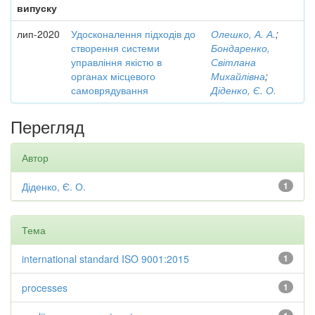
випуску
лип-2020
Удосконалення підходів до
Олешко, А. А.
;
створення системи
Бондаренко,
управління якістю в
Світлана
органах місцевого
Михайлівна
;
самоврядування
Діденко, Є. О.
Перегляд
Автор
Діденко, Є. О.
1
Тема
international standard ISO 9001:2015
1
processes
1